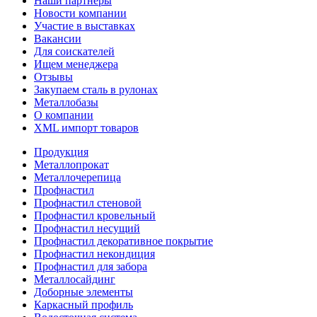
Наши партнеры
Новости компании
Участие в выставках
Вакансии
Для соискателей
Ищем менеджера
Отзывы
Закупаем сталь в рулонах
Металлобазы
О компании
XML импорт товаров
Продукция
Металлопрокат
Металлочерепица
Профнастил
Профнастил стеновой
Профнастил кровельный
Профнастил несущий
Профнастил декоративное покрытие
Профнастил некондиция
Профнастил для забора
Металлосайдинг
Доборные элементы
Каркасный профиль