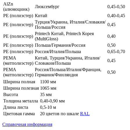
AlZn
Люксембург
0,45-0,50
(алюмоцинк)
РЕ (полиэстер)
Китай
0,40-0,45
Турция/Украина, Италия/Словакия/
РЕ (полиэстер)
0,45
Польша/Россия
Printech Китай, Printech Корея
РЕ (полиэстер)
0,40
(MultiGloss)
РЕ (полиэстер)
Польша/Германия/Россия
0,50
РЕ (полиэстер)
Россия/Италия/Польша
0,65-0,70
РЕМА
Китай, Турция/Украина, Италия/
0,45
(матполиэстер)
Словакия/Польша
РЕМА
Россия/Польша/Италия/Франция,
0,50
(матполиэстер)
Германия/Финляндия
Ширина полная
1100 мм
Ширина полезная
1065 мм
Высота
35 мм
Толщина металла
0,40-0,90 мм
Длина листа
0,5-10 м
Цветовая гамма
20 цветов по шкале
RAL
Справочная информация