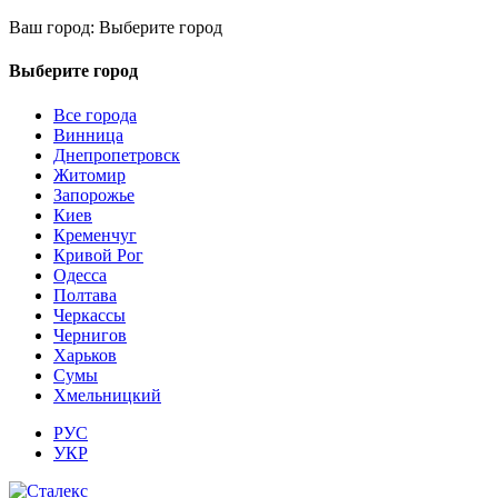
Ваш город:
Выберите город
Выберите город
Все города
Винница
Днепропетровск
Житомир
Запорожье
Киев
Кременчуг
Кривой Рог
Одесса
Полтава
Черкассы
Чернигов
Харьков
Сумы
Хмельницкий
РУС
УКР