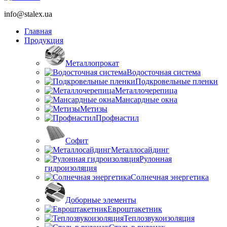
info@stalex.ua
Главная
Продукция
Металлопрокат
Водосточная система
Подкровельные пленки
Металлочерепица
Мансардные окна
Метизы
Профнастил
Софит
Металлосайдинг
Рулонная
гидроизоляция
Солнечная энергетика
Доборные элементы
Евроштакетник
Теплозвукоизоляция