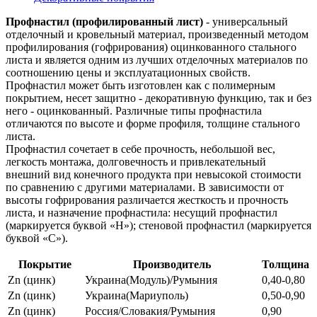
Профнастил (профилированный лист)
- универсальный
отделочный и кровельный материал, произведенный методом
профилирования (гофрирования) оцинкованного стального
листа и является одним из лучших отделочных материалов по
соотношению цены и эксплуатационных свойств.
Профнастил может быть изготовлен как с полимерным
покрытием, несет защитно - декоративную функцию, так и без
него - оцинкованный. Различные типы профнастила
отличаются по высоте и форме профиля, толщине стального
листа.
Профнастил сочетает в себе прочность, небольшой вес,
легкость монтажа, долговечность и привлекательный
внешний вид конечного продукта при невысокой стоимости
по сравнению с другими материалами. В зависимости от
высоты гофрирования различается жесткость и прочность
листа, и назначение профнастила: несущий профнастил
(маркируется буквой «Н»); стеновой профнастил (маркируется
буквой «С»).
Покрытие
Производитель
Толщина
Zn (цинк)
Украина(Модуль)/Румыния
0,40-0,80
Zn (цинк)
Украина(Мариуполь)
0,50-0,90
Zn (цинк)
Россия/Словакия/Румыния
0,90