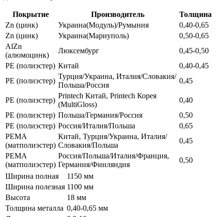
Покрытие
Производитель
Толщина
Zn (цинк)
Украина(Модуль)/Румыния
0,40-0,65
Zn (цинк)
Украина(Мариуполь)
0,50-0,65
AlZn
Люксембург
0,45-0,50
(алюмоцинк)
РЕ (полиэстер)
Китай
0,40-0,45
Турция/Украина, Италия/Словакия/
РЕ (полиэстер)
0,45
Польша/Россия
Printech Китай, Printech Корея
РЕ (полиэстер)
0,40
(MultiGloss)
РЕ (полиэстер)
Польша/Германия/Россия
0,50
РЕ (полиэстер)
Россия/Италия/Польша
0,65
РЕМА
Китай, Турция/Украина, Италия/
0,45
(матполиэстер)
Словакия/Польша
РЕМА
Россия/Польша/Италия/Франция,
0,50
(матполиэстер)
Германия/Финляндия
Ширина полная
1150 мм
Ширина полезная
1100 мм
Высота
18 мм
Толщина металла
0,40-0,65 мм