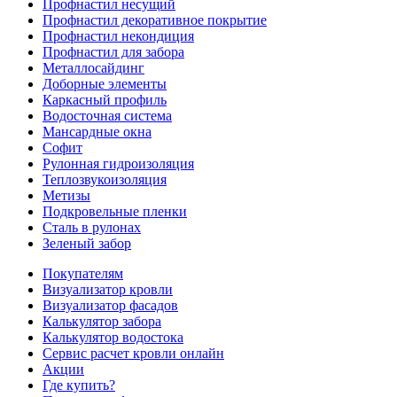
Профнастил несущий
Профнастил декоративное покрытие
Профнастил некондиция
Профнастил для забора
Металлосайдинг
Доборные элементы
Каркасный профиль
Водосточная система
Мансардные окна
Софит
Рулонная гидроизоляция
Теплозвукоизоляция
Метизы
Подкровельные пленки
Сталь в рулонах
Зеленый забор
Покупателям
Визуализатор кровли
Визуализатор фасадов
Калькулятор забора
Калькулятор водостока
Сервис расчет кровли онлайн
Акции
Где купить?