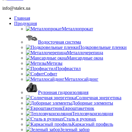
info@stalex.ua
Главная
Продукция
Металлопрокат
Водосточная система
Подкровельные пленки
Металлочерепица
Мансардные окна
Метизы
Профнастил
Софит
Металлосайдинг
Рулонная гидроизоляция
Солнечная энергетика
Доборные элементы
Евроштакетник
Теплозвукоизоляция
Сталь в рулонах
Каркасный профиль
Зеленый забор