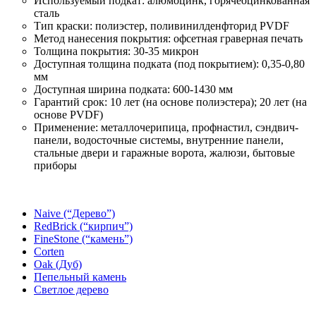
Используемый подкат: алюмоцинк, горячеоцинкованная
сталь
Тип краски: полиэстер, поливинилденфторид PVDF
Метод нанесения покрытия: офсетная граверная печать
Толщина покрытия: 30-35 микрон
Доступная толщина подката (под покрытием): 0,35-0,80
мм
Доступная ширина подката: 600-1430 мм
Гарантий срок: 10 лет (на основе полиэстера); 20 лет (на
основе PVDF)
Применение: металлочерипица, профнастил, сэндвич-
панели, водосточные системы, внутренние панели,
стальные двери и гаражные ворота, жалюзи, бытовые
приборы
Naive (“Дерево”)
RedBrick (“кирпич”)
FineStone (“камень”)
Corten
Oak (Дуб)
Пепельный камень
Светлое дерево