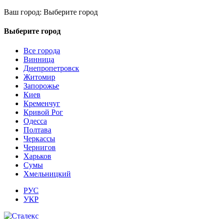
Ваш город:
Выберите город
Выберите город
Все города
Винница
Днепропетровск
Житомир
Запорожье
Киев
Кременчуг
Кривой Рог
Одесса
Полтава
Черкассы
Чернигов
Харьков
Сумы
Хмельницкий
РУС
УКР