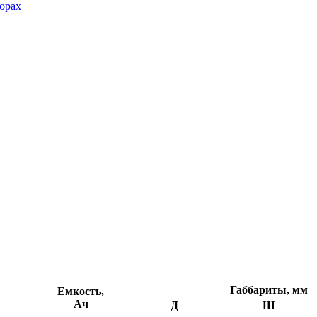
орах
Габбариты, мм
Емкость,
Ач
Д
Ш