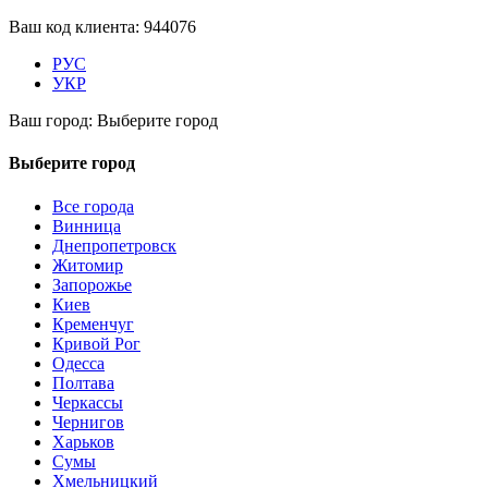
Ваш код клиента:
944076
РУС
УКР
Ваш город:
Выберите город
Выберите город
Все города
Винница
Днепропетровск
Житомир
Запорожье
Киев
Кременчуг
Кривой Рог
Одесса
Полтава
Черкассы
Чернигов
Харьков
Сумы
Хмельницкий