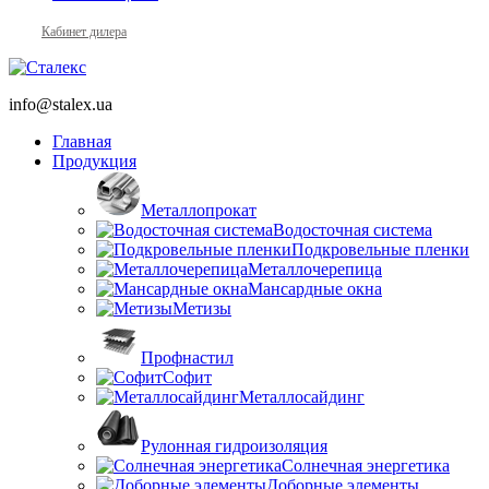
Кабинет дилера
info@stalex.ua
Главная
Продукция
Металлопрокат
Водосточная система
Подкровельные пленки
Металлочерепица
Мансардные окна
Метизы
Профнастил
Софит
Металлосайдинг
Рулонная гидроизоляция
Солнечная энергетика
Доборные элементы