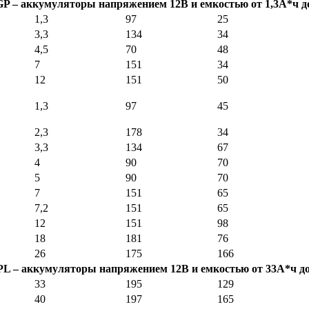
P – аккумуляторы напряжением 12В и емкостью от 1,3А*ч д
1,3
97
25
3,3
134
34
4,5
70
48
7
151
34
12
151
50
1,3
97
45
2,3
178
34
3,3
134
67
4
90
70
5
90
70
7
151
65
7,2
151
65
12
151
98
18
181
76
26
175
166
L – аккумуляторы напряжением 12В и емкостью от 33А*ч до
33
195
129
40
197
165