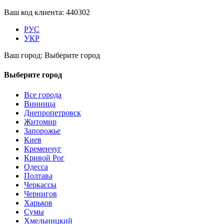
Ваш код клиента:
440302
РУС
УКР
Ваш город:
Выберите город
Выберите город
Все города
Винница
Днепропетровск
Житомир
Запорожье
Киев
Кременчуг
Кривой Рог
Одесса
Полтава
Черкассы
Чернигов
Харьков
Сумы
Хмельницкий