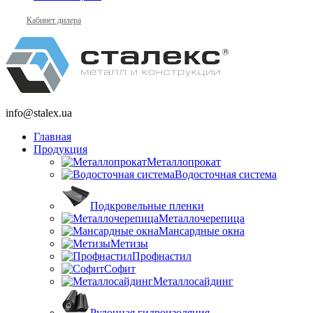
Кабинет дилера
info@stalex.ua
Главная
Продукция
Металлопрокат
Водосточная система
Подкровельные пленки
Металлочерепица
Мансардные окна
Метизы
Профнастил
Софит
Металлосайдинг
Рулонная гидроизоляция