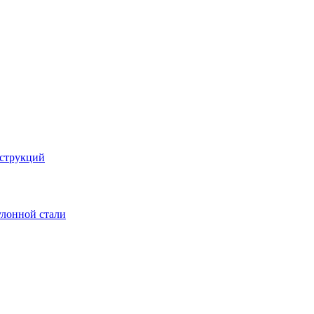
струкций
улонной стали