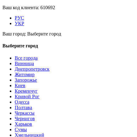
Ваш код клиента:
610692
РУС
УКР
Ваш город:
Выберите город
Выберите город
Все города
Винница
Днепропетровск
Житомир
Запорожье
Киев
Кременчуг
Кривой Рог
Одесса
Полтава
Черкассы
Чернигов
Харьков
Сумы
Хмельницкий