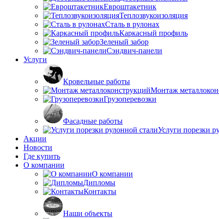
Евроштакетник
Теплозвукоизоляция
Сталь в рулонах
Каркасный профиль
Зеленый забор
Сэндвич-панели
Услуги
Кровельные работы
Монтаж металлокон
Грузоперевозки
Фасадные работы
Услуги порезки р
Акции
Новости
Где купить
О компании
О компании
Дипломы
Контакты
Наши объекты