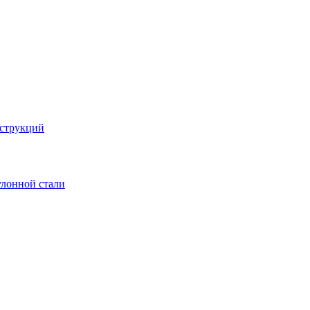
струкций
улонной стали