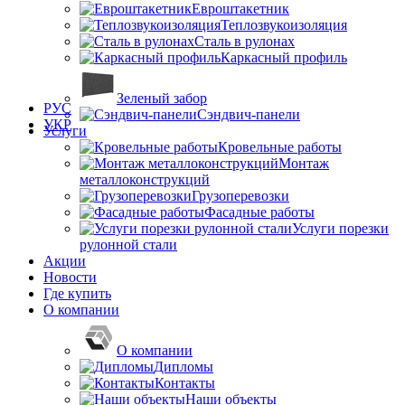
Евроштакетник
Теплозвукоизоляция
Сталь в рулонах
Каркасный профиль
Зеленый забор
РУС
Сэндвич-панели
УКР
Услуги
Кровельные работы
Монтаж
металлоконструкций
Грузоперевозки
Фасадные работы
Услуги порезки
рулонной стали
Акции
Новости
Где купить
О компании
О компании
Дипломы
Контакты
Наши объекты