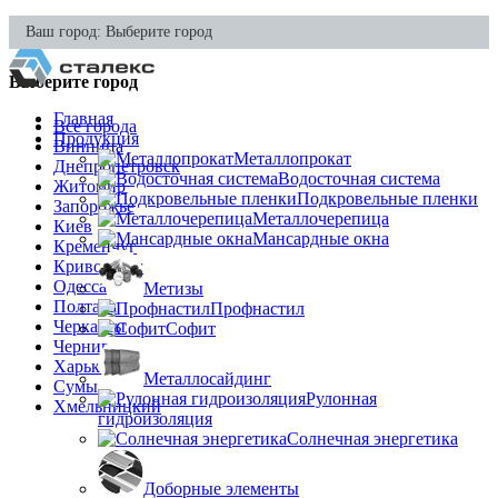
Ваш город:
Выберите город
Выберите город
Главная
Все города
Продукция
Винница
Металлопрокат
Днепропетровск
Водосточная система
Житомир
Подкровельные пленки
Запорожье
Металлочерепица
Киев
Мансардные окна
Кременчуг
Кривой Рог
Одесса
Метизы
Полтава
Профнастил
Черкассы
Софит
Чернигов
Харьков
Металлосайдинг
Сумы
Рулонная
Хмельницкий
гидроизоляция
Солнечная энергетика
Доборные элементы