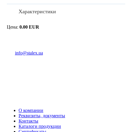
Характеристики
Цена:
0.00 EUR
(093) 04 555 04
info@stalex.ua
04 555 04
(068)
04 555 04
(068)
04 555 04
(066)
04 555 04
(093)
О компании
Реквизиты, документы
Контакты
Каталоги продукции
Сертификаты