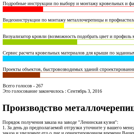
Подробные инструкции по выбору и монтажу кровельных и фас
Видеоинструкции по монтажу металлочерепицы и профнастила 
Визуализатор кровли (возможность подобрать цвет и профиль м
Сервис расчета кровельных материалов для крыши по заданным
Проекты объектов, быстровозводимых зданий спроектированны
Всего голосов - 267
Это голосование закончилось : Сентябрь 3, 2016
Производство металлочерепиц
Порядок получения заказа на заводе "Ленинская кузня":
1. За день до предполагаемой отгрузки уточните у вашего мен
заказа и уведомьте его о дне и ориентировочном времени Вашег