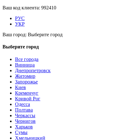
Ваш код клиента:
992410
РУС
УКР
Ваш город:
Выберите город
Выберите город
Все города
Винница
Днепропетровск
Житомир
Запорожье
Киев
Кременчуг
Кривой Рог
Одесса
Полтава
Черкассы
Чернигов
Харьков
Сумы
Хмельницкий