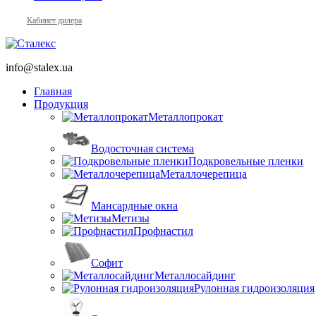
Кабинет дилера
info@stalex.ua
Главная
Продукция
Металлопрокат
Водосточная система
Подкровельные пленки
Металлочерепица
Мансардные окна
Метизы
Профнастил
Софит
Металлосайдинг
Рулонная гидроизоляция