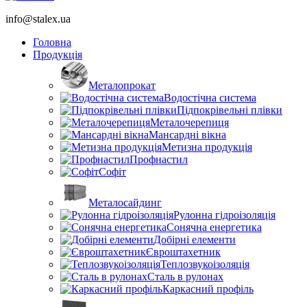
info@stalex.ua
Головна
Продукція
Металопрокат
Водостічна система
Підпокрівельні плівки
Металочерепиця
Мансардні вікна
Метизна продукція
Профнастил
Софіт
Металосайдинг
Рулонна гідроізоляція
Сонячна енергетика
Добірні елементи
Євроштахетник
Теплозвукоізоляція
Сталь в рулонах
Каркасний профіль