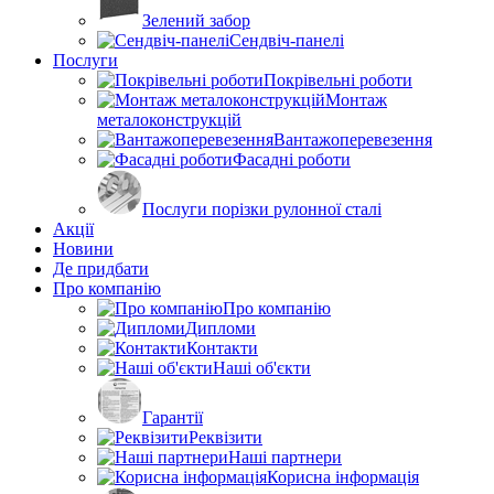
Зелений забор
Сендвіч-панелі
Послуги
Покрівельні роботи
Монтаж
металоконструкцій
Вантажоперевезення
Фасадні роботи
Послуги порізки рулонної сталі
Акції
Новини
Де придбати
Про компанію
Про компанію
Дипломи
Контакти
Наші об'єкти
Гарантії
Реквізити
Наші партнери
Корисна інформація