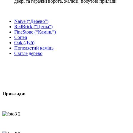
двері та гаражні ворота, жалюзі, побутові прилади
Naive (“Дерево”)
RedBrick (“Цегла”)
FineStone (“Камінь”)
Corten
Oak (Дуб)
Попелястий камінь
Світле дерево
Приклади: