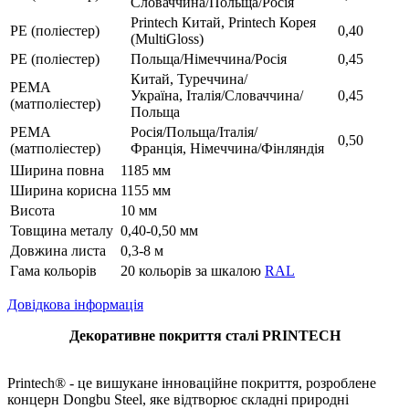
Словаччина/Польща/Росія
Printech Китай, Printech Корея
РЕ (поліестер)
0,40
(MultiGloss)
РЕ (поліестер)
Польща/Німеччина/Росія
0,45
Китай, Туреччина/
РЕМА
Україна, Італія/Словаччина/
0,45
(матполіестер)
Польща
РЕМА
Росія/Польща/Італія/
0,50
(матполіестер)
Франція, Німеччина/Фінляндія
Ширина повна
1185 мм
Ширина корисна
1155 мм
Висота
10 мм
Товщина металу
0,40-0,50 мм
Довжина листа
0,3-8 м
Гама кольорів
20 кольорів за шкалою
RAL
Довідкова інформація
Декоративне покриття сталі PRINTECH
Printech® - це вишукане інноваційне покриття, розроблене
концерн Dongbu Steel, яке відтворює складні природні