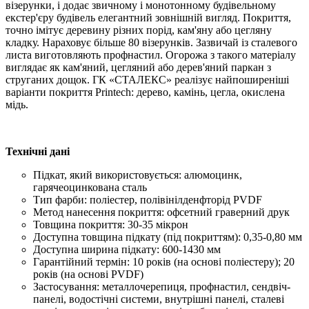
візерунки, і додає звичному і монотонному будівельному
екстер'єру будівель елегантний зовнішній вигляд. Покриття,
точно імітує деревину різних порід, кам'яну або цегляну
кладку. Нараховує більше 80 візерунків. Зазвичай із сталевого
листа виготовляють профнастил. Огорожа з такого матеріалу
виглядає як кам'яний, цегляний або дерев'яний паркан з
струганих дощок. ГК «СТАЛЕКС» реалізує найпоширеніші
варіанти покриття Printech: дерево, камінь, цегла, окислена
мідь.
Технічні дані
Підкат, який використовується: алюмоцинк,
гарячеоцинкована сталь
Тип фарби: поліестер, полівінілденфторід PVDF
Метод нанесення покриття: офсетний граверний друк
Товщина покриття: 30-35 мікрон
Доступна товщина підкату (під покриттям): 0,35-0,80 мм
Доступна ширина підкату: 600-1430 мм
Гарантійний термін: 10 років (на основі поліестеру); 20
років (на основі PVDF)
Застосування: металлочерепиця, профнастил, сендвіч-
панелі, водостічні системи, внутрішні панелі, сталеві