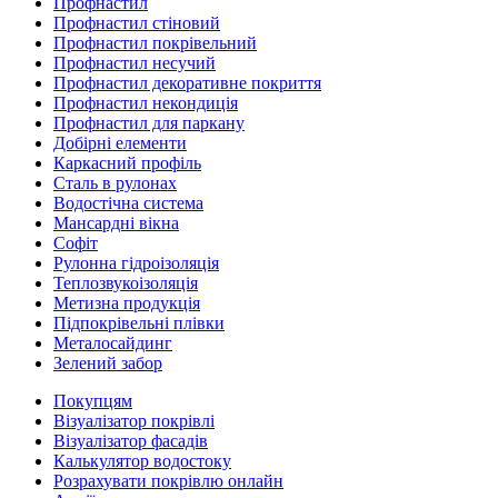
Профнастил
Профнастил стіновий
Профнастил покрівельний
Профнастил несучий
Профнастил декоративне покриття
Профнастил некондиція
Профнастил для паркану
Добірні елементи
Каркасний профіль
Сталь в рулонах
Водостічна система
Мансардні вікна
Софіт
Рулонна гідроізоляція
Теплозвукоізоляція
Метизна продукція
Підпокрівельні плівки
Металосайдинг
Зелений забор
Покупцям
Візуалізатор покрівлі
Візуалізатор фасадів
Калькулятор водостоку
Розрахувати покрівлю онлайн