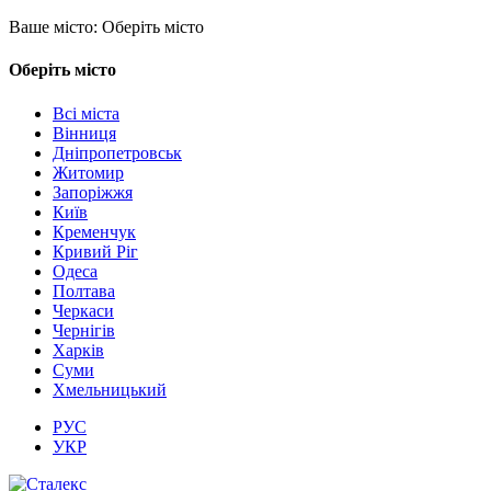
Ваше місто:
Оберіть місто
Оберіть місто
Всі міста
Вінниця
Дніпропетровськ
Житомир
Запоріжжя
Київ
Кременчук
Кривий Ріг
Одеса
Полтава
Черкаси
Чернігів
Харків
Суми
Хмельницький
РУС
УКР