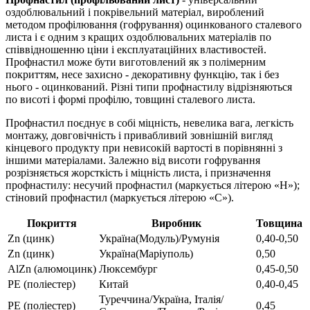
оздоблювальний і покрівельний матеріал, вироблений
методом профілювання (гофрування) оцинкованого сталевого
листа і є одним з кращих оздоблювальних матеріалів по
співвідношенню ціни і експлуатаційних властивостей.
Профнастил може бути виготовлений як з полімерним
покриттям, несе захисно - декоративну функцію, так і без
нього - оцинкований. Різні типи профнастилу відрізняються
по висоті і формі профілю, товщині сталевого листа.
Профнастил поєднує в собі міцність, невелика вага, легкість
монтажу, довговічність і привабливий зовнішній вигляд
кінцевого продукту при невисокій вартості в порівнянні з
іншими матеріалами. Залежно від висоти гофрування
розрізняється жорсткість і міцність листа, і призначення
профнастилу: несучий профнастил (маркується літерою «Н»);
стіновий профнастил (маркується літерою «С»).
Покриття
Виробник
Товщина
Zn (цинк)
Україна(Модуль)/Румунія
0,40-0,50
Zn (цинк)
Україна(Маріуполь)
0,50
AlZn (алюмоцинк)
Люксембург
0,45-0,50
РЕ (поліестер)
Китай
0,40-0,45
Туреччина/Україна, Італія/
РЕ (поліестер)
0,45