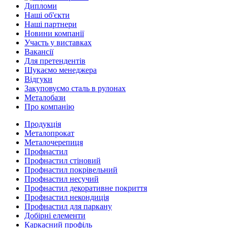
Дипломи
Наші об'єкти
Наші партнери
Новини компанії
Участь у виставках
Вакансії
Для претендентів
Шукаємо менеджера
Відгуки
Закуповуємо сталь в рулонах
Металобази
Про компанію
Продукція
Металопрокат
Металочерепиця
Профнастил
Профнастил стіновий
Профнастил покрівельний
Профнастил несучий
Профнастил декоративне покриття
Профнастил некондиція
Профнастил для паркану
Добірні елементи
Каркасний профіль