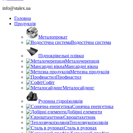
info@stalex.ua
Головна
Продукція
Металопрокат
Водостічна система
Підпокрівельні плівки
Металочерепиця
Мансардні вікна
Метизна продукція
Профнастил
Софіт
Металосайдинг
Рулонна гідроізоляція
Сонячна енергетика
Добірні елементи
Євроштахетник
Теплозвукоізоляція
Сталь в рулонах