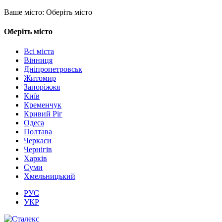
Ваше місто:
Оберіть місто
Оберіть місто
Всі міста
Вінниця
Дніпропетровськ
Житомир
Запоріжжя
Київ
Кременчук
Кривий Ріг
Одеса
Полтава
Черкаси
Чернігів
Харків
Суми
Хмельницький
РУС
УКР