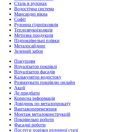
Сталь в рулонах
Водостічна система
Мансардні вікна
Софіт
Рулонна гідроізоляція
Теплозвукоізоляція
Метизна продукція
Підпокрівельні плівки
Металосайдинг
Зелений забор
Покупцям
Візуалізатор покрівлі
Візуалізатор фасадів
Калькулятор водостоку
Розрахувати покрівлю онлайн
Акції
Де придбати
Корисна інформація
Довідник по металопрокату
Вантажоперевезення
Монтаж металоконструкцій
Покрівельні роботи
Фасадні роботи
Послуги порізки рулонної сталі