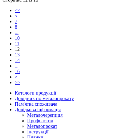
<<
<
7
8
...
10
11
12
13
14
...
16
>
>>
Каталоги продукції
Довідник по металопрокату
Пам'ятка споживача
Довідкова інформація
Металочерепиця
Профнастил
Металопрокат
Інструкції
Планки