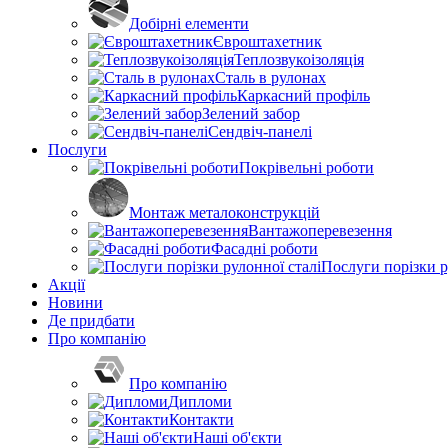
Добірні елементи
Євроштахетник
Теплозвукоізоляція
Сталь в рулонах
Каркасний профіль
Зелений забор
Сендвіч-панелі
Послуги
Покрівельні роботи
Монтаж металоконструкцій
Вантажоперевезення
Фасадні роботи
Послуги порізки р
Акції
Новини
Де придбати
Про компанію
Про компанію
Дипломи
Контакти
Наші об'єкти