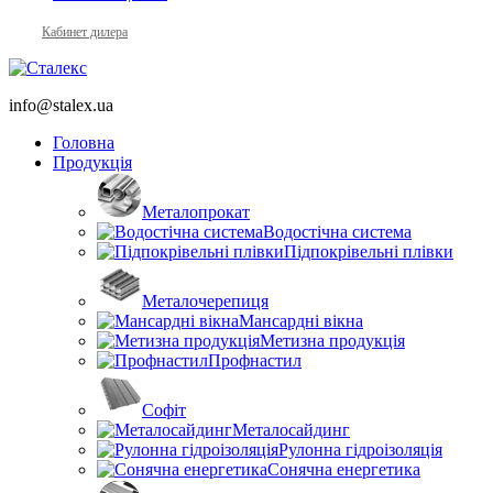
Кабинет дилера
info@stalex.ua
Головна
Продукція
Металопрокат
Водостічна система
Підпокрівельні плівки
Металочерепиця
Мансардні вікна
Метизна продукція
Профнастил
Софіт
Металосайдинг
Рулонна гідроізоляція
Сонячна енергетика