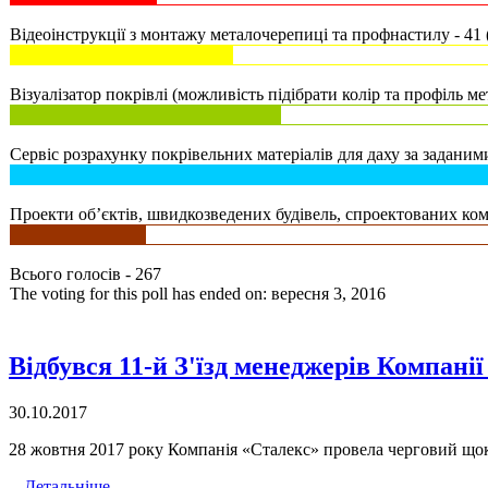
Відеоінструкції з монтажу металочерепиці та профнастилу - 41 
Візуалізатор покрівлі (можливість підібрати колір та профіль ме
Сервіс розрахунку покрівельних матеріалів для даху за заданими
Проекти об’єктів, швидкозведених будівель, спроектованих комп
Всього голосів - 267
The voting for this poll has ended on: вересня 3, 2016
Відбувся 11-й З'їзд менеджерів Компані
30.10.2017
28 жовтня 2017 року Компанія «Сталекс» провела черговий щокв
Детальніше...