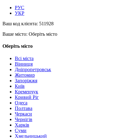
РУС
УКР
Ваш код клієнта:
511928
Ваше місто:
Оберіть місто
Оберіть місто
Всі міста
Вінниця
Дніпропетровськ
Житомир
Запоріжжя
Київ
Кременчук
Кривий Ріг
Одеса
Полтава
Черкаси
Чернігів
Харків
Суми
Хмельницький