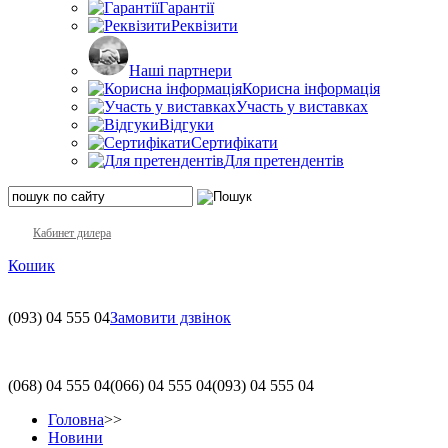
Гарантії
Реквізити
Наші партнери
Корисна інформація
Участь у виставках
Відгуки
Сертифікати
Для претендентів
Кабинет дилера
Кошик
(093)
04 555 04
Замовити дзвінок
(068)
04 555 04
(066)
04 555 04
(093)
04 555 04
Головна
>>
Новини