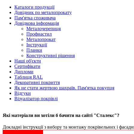
Каталоги продукції
Довідник по металопрокату
Пам'ятка споживача
Довідкова інформація
Металочерепиця
Профнастил
Металопрокат
Інструкції
Планки
Конструктивні рішення
Наші об'єкти
Сертифікати
Дипломи
Таблиця RAL
Декоративні покриття
Як не стати жертвою шахраїв. Пам'ятка покупця
Відгуки
Візуалізатор покрівлі
Які матеріали ви хотіли б бачити на сайті "Сталекс"?
Докладні інструкції з вибору та монтажу покрівельних і фасадни